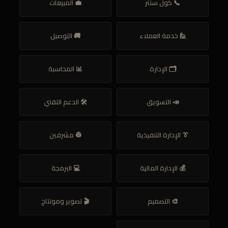
📞 كول سنتر
💼 المبيعات
🙋 خدمة العملاء
🚚 التوصيل
🗂️ الإدارة
📊 المحاسبة
📣 التسويق
🛠️ الدعم التقني
👔 الإدارة التنفيذية
👷 مشرفين
💰 الإدارة المالية
💻 البرمجة
🎨 التصميم
🎬 تصوير ومونتاج