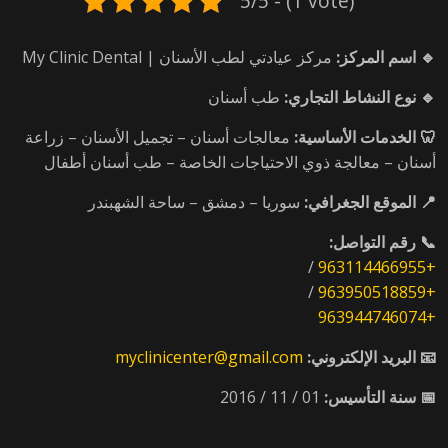
5/5 - (1 vote)
🔹 اسم المركز:
مركز عيادتي لطب الأسنان | My Clinic Dental
🔹 نوع النشاط التجاري:
طب أسنان
🦷 الخدمات الأساسية:
معالجات أسنان – تجميل الأسنان – زراعة
أسنان – معالجة ذوي الاحتياجات الخاصة – طب أسنان أطفال
📍 الموقع الجغرافي:
سوريا – دمشق – ساحة الشهبندر
📞 رقم التواصل:
/
+963114466955
/
+963950518859
+963944746074
📧 البريد الإلكتروني:
myclinicenter@gmail.com
📅 سنة التأسيس:
01 / 11 / 2016