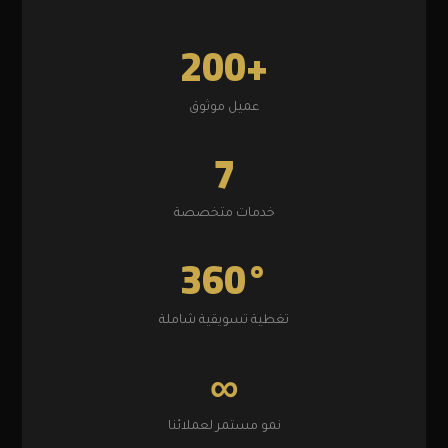
200+
عميل موثوق
7
خدمات متخصصة
360°
تغطية تسويقية شاملة
∞
نمو مستمر لعملائنا